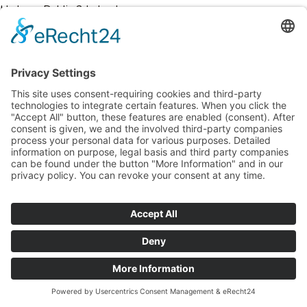
Harbour, Dublin 2 Ireland.
Durch jeden Aufruf einer der Einzelseiten dieser Internetseite,
die durch den für die Verarbeitung Verantwortlichen betrieben
wird und auf welcher eine Instagram-Komponente (Insta-
Button) integriert wurde, wird der Internetbrowser auf dem
informationstechnologischen System der betroffenen Person
automatisch durch die jeweilige Instagram-Komponente
veranlasst, eine Darstellung der entsprechenden Komponente
von Instagram herunterzuladen. Im Rahmen dieses technischen
Verfahrens erhält Instagram Kenntnis darüber, welche konkrete
Unterseite unserer Internetseite durch die betroffene Person
besucht wird.
Sofern die betroffene Person gleichzeitig bei Instagram
eingeloggt ist, erkennt Instagram mit jedem Aufruf unserer
Internetseite durch die betroffene Person und während der
gesamten Dauer des jeweiligen Aufenthaltes auf unserer
Internetseite, welche konkrete Unterseite die betroffene
Person besucht. Diese Informationen werden durch die
Instagram-Komponente gesammelt und durch Instagram dem